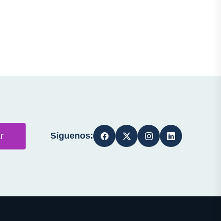
Síguenos:
r