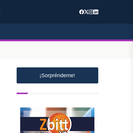
m
¡Sorpréndeme!